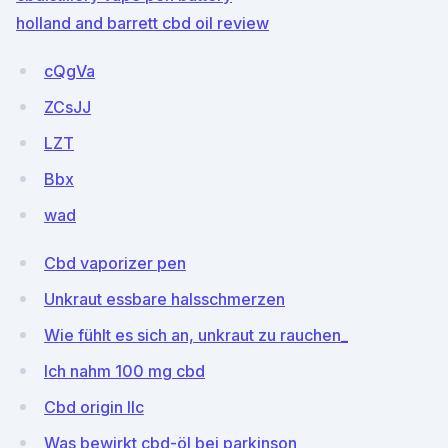
holland and barrett cbd oil review
cQgVa
ZCsJJ
LZT
Bbx
wad
Cbd vaporizer pen
Unkraut essbare halsschmerzen
Wie fühlt es sich an, unkraut zu rauchen_
Ich nahm 100 mg cbd
Cbd origin llc
Was bewirkt cbd-öl bei parkinson_