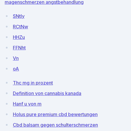
magenschmerzen angstbehandlung
SNtly
RCtNw
HHZu
FFNht
Vn
oA
Thc mg in prozent
Definition von cannabis kanada
Hanf u von m
Holus pure premium cbd bewertungen
Cbd balsam gegen schulterschmerzen