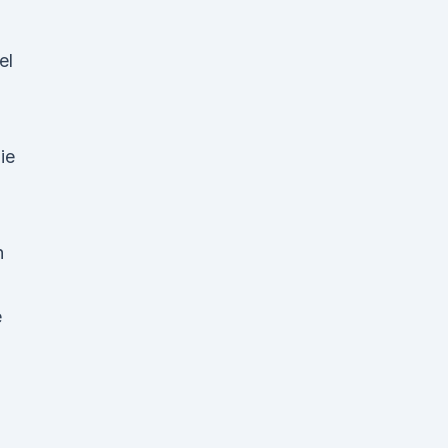
el
ie
n
e