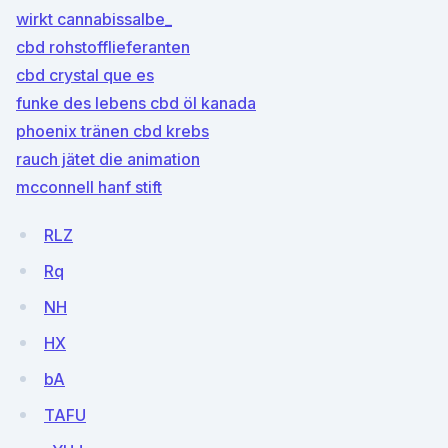
wirkt cannabissalbe_
cbd rohstofflieferanten
cbd crystal que es
funke des lebens cbd öl kanada
phoenix tränen cbd krebs
rauch jätet die animation
mcconnell hanf stift
RLZ
Rq
NH
HX
bA
TAFU